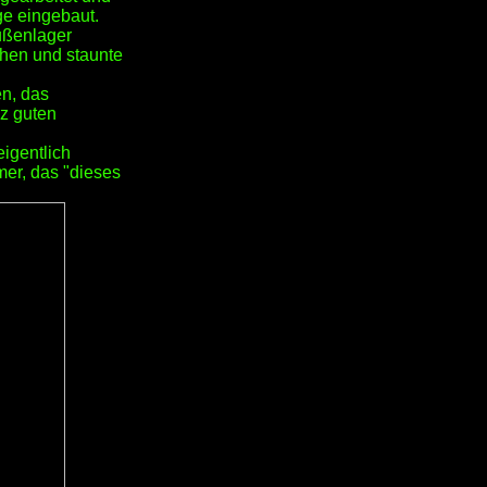
ge eingebaut.
ußenlager
chen und staunte
en, das
nz guten
igentlich
mer, das "dieses