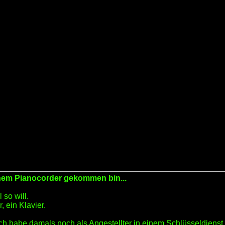
nem Pianocorder gekommen bin...
 so will.
, ein Klavier.
ch habe damals noch als Angestellter in einem Schlüsseldienst