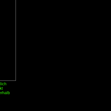
lich
kt
erhalb