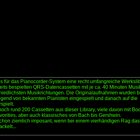
s für das Pianocorder-System eine recht umfangreiche Werksli
reits bespielten QRS-Datencassetten mit je ca. 40 Minuten Musi
hiedlichsten Musikrichtungen. Die Originalaufnahmen wurden b
gend von bekannten Pianisten eingespielt und danach auf die
pielt.
noch rund 200 Cassetten aus dieser Library, viele davon mit Bo
orities, aber auch klassisches von Bach bis Gershwin.
 schon ziemlich imposant, wenn bei einem vierhändigen Rag das
ckelt...