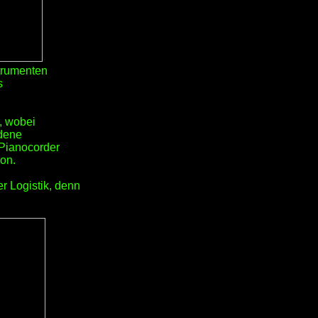
strumenten
s
, wobei
ndene
 Pianocorder
von.
r Logistik, denn