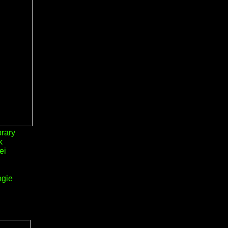
brary
k
ei
ogie