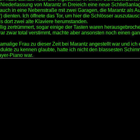
e Niederlassung von Marantz in Dreieich eine neue Schließanla
 auch in eine Nebenstraße mit zwei Garagen, die Marantz als A
dienten. Ich öffnete das Tor, um hier die Schlösser auszutaus
als dort zwei alte Klaviere herumstanden.
llig zertrümmert, sogar einige der Tasten waren herausgebroch
ar zwar total verstimmt, machte aber ansonsten noch einen ga
alige Frau zu dieser Zeit bei Marantz angestellt war und ich e
odukte zu kennen glaubte, hatte ich nicht den blassesten Schim
ayer-Piano war.