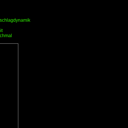
Anschlagdynamik
it
ochmal